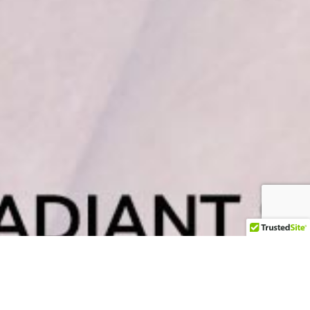
N
o
u
r
i
s
h
Y
o
u
r
S
k
i
n
w
i
t
h
t
h
e